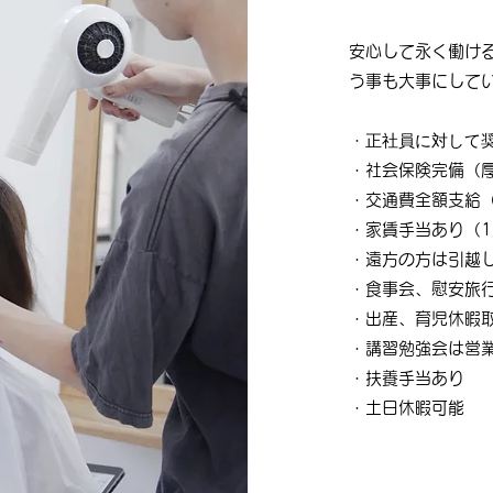
安心して永く働け
う事も大事にして
正社員に対して
・
・社会保険完備（厚
・交通費全額支給
・家賃手当あり（
・遠方の方は引越
・食事会、慰安旅
・出産、育児休暇
・講習勉強会は営
・扶養手当あり
・土日休暇可能