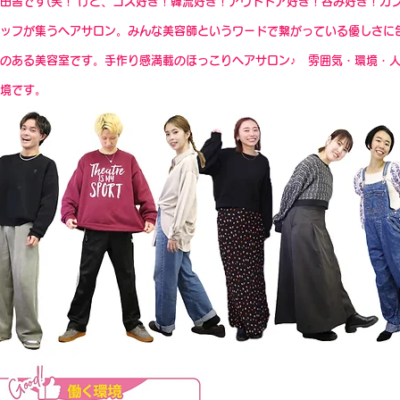
田舎です(笑！ けど、コス好き！韓流好き！アウトドア好き！呑み好き！カ
ッフが集うヘアサロン。みんな美容師というワードで繋がっている優しさに
のある美容室です。手作り感満載のほっこりヘアサロン♪ 雰囲気・環境・
境です。