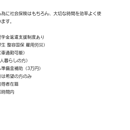
る為に社会保険はもちろん、大切な時間を効率よく使
います。
奨学金返還支援制度あり
生 整容国保 雇用労災）
（車通勤可能）
1人暮らしの方）
し準備金補助（3万円）
行は希望の方のみ
取得者在籍
業時間内