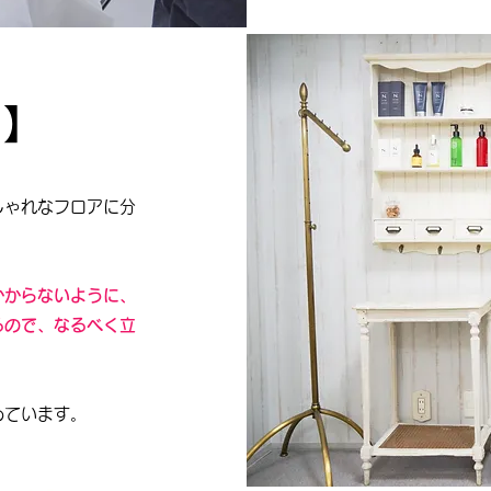
気】
しゃれなフロアに分
かからないように、
るので、なるべく立
めています。