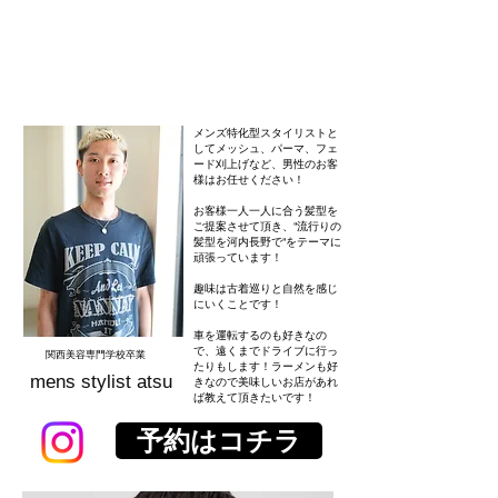
メンズ特化型スタイリストと
してメッシュ、パーマ、フェ
ード刈上げなど、男性のお客
様はお任せください！
お客様一人一人に合う髪型を
ご提案させて頂き、"流行りの
髪型を河内長野で"をテーマに
頑張っています！
趣味は古着巡りと自然を感じ
にいくことです！
車を運転するのも好きなの
で、遠くまでドライブに行っ
​関西美容専門学校卒業
たりもします！ラーメンも好
mens stylist atsu
きなので美味しいお店があれ
ば教えて頂きたいです！
予約はコチラ