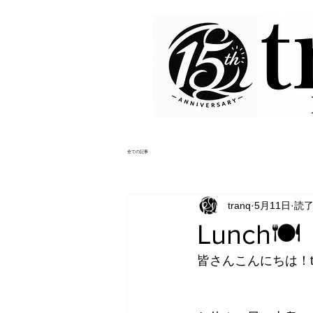
全ての記事
tranq
5月11日
読了
Lunch🍽
皆さんこんにちは！tr