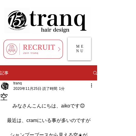
ME
NU
記事
tranq
2020年11月25日
読了時間: 1分
空
みなさんこんにちは、aikoです😊
最近は、cramにいる事が多いのですが
シャンプーブースから見える空☀️が