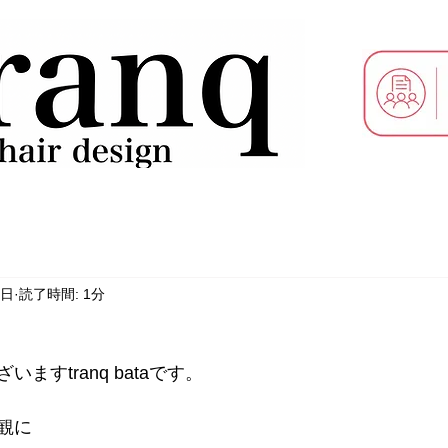
0日
読了時間: 1分
ますtranq bataです。
観に