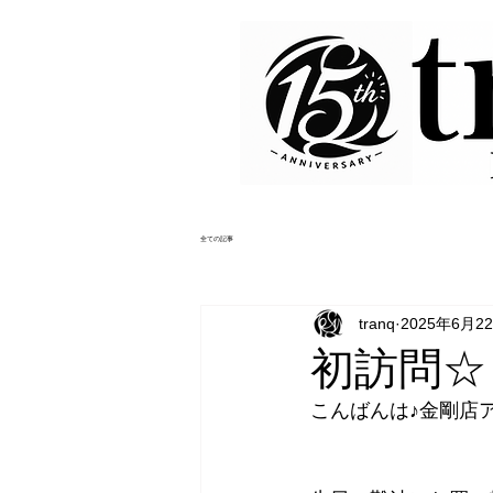
全ての記事
tranq
2025年6月2
初訪問☆
こんばんは♪金剛店ア