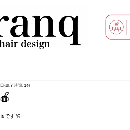
0日
読了時間: 1分
🍎
eです️🫧