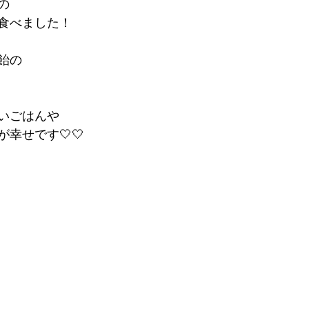
の
食べました！
飴の
いごはんや
幸せです🤍🤍