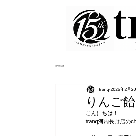
全ての記事
tranq
2025年2月2
りんご飴
こんにちは！
tranq河内長野店のchi