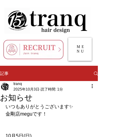
ME
NU
記事
tranq
2025年10月3日
読了時間: 1分
お知らせ
いつもありがとうございます✨
金剛店meguです！
10月5日(日)、