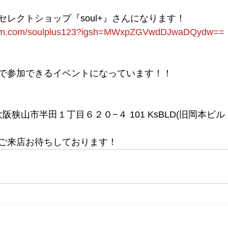
レクトショップ『soul+』さんになります！
gram.com/soulplus123?igsh=MWxpZGVwdDJwaDQydw==
で参加できるイベントになっています！！
府大阪狭山市半田１丁目６２０−４ 101 KsBLD(旧岡本ビル
ご来店お待ちしております！