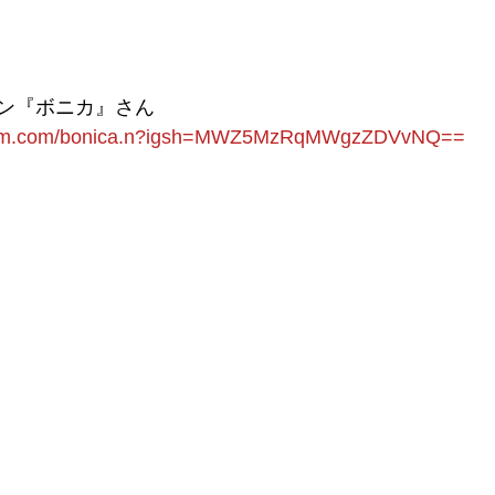
ン『ボニカ』さん
agram.com/bonica.n?igsh=MWZ5MzRqMWgzZDVvNQ==