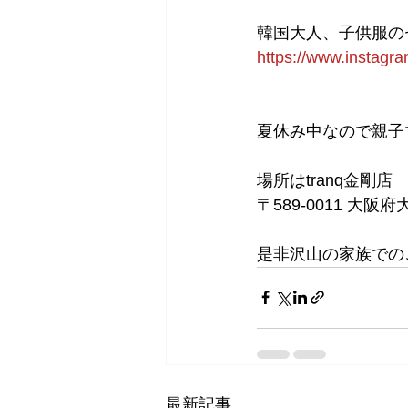
韓国大人、子供服のセ
https://www.insta
夏休み中なので親子
場所はtranq金剛店
〒589-0011 大阪
是非沢山の家族での
最新記事