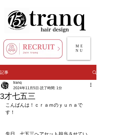
ME
NU
記事
tranq
2024年11月5日
読了時間: 1分
3才七五三
こんばんは！ｃｒａｍのｙｕｎａで
す！
先日、七五三ヘアセット担当させてい