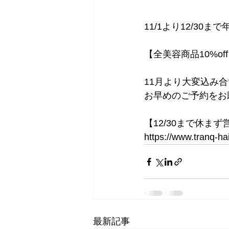
11/1より12/30
【全美容商品10%off】【
11月より大変込み
お早めのご予約をお
【12/30まで休ま
https://www.tranq-hai
最新記事