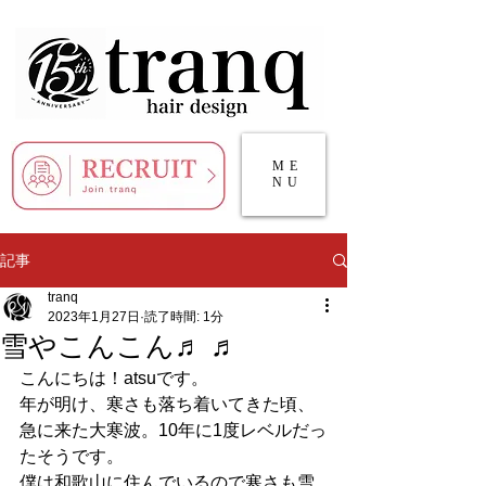
ME
NU
記事
tranq
2023年1月27日
読了時間: 1分
雪やこんこん♬ ♬
こんにちは！atsuです。
年が明け、寒さも落ち着いてきた頃、
急に来た大寒波。10年に1度レベルだっ
たそうです。
僕は和歌山に住んでいるので寒さも雪