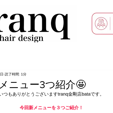
3日
読了時間: 1分
メニュー3つ紹介🤩
いつもありがとうございますtranq金剛店bataです。
今回新メニューを３つご紹介！