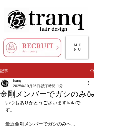
ME
NU
記事
tranq
2025年10月26日
読了時間: 1分
金剛メンバーでガシのみ🍶
いつもありがとうございますbataで
す。
最近金剛メンバーでガシのみへ...