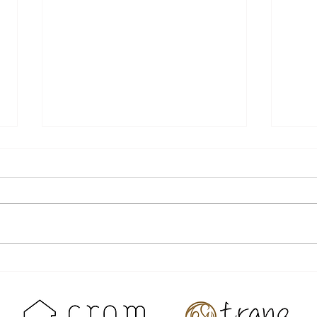
8月
✨ものすごい快挙達成！✨