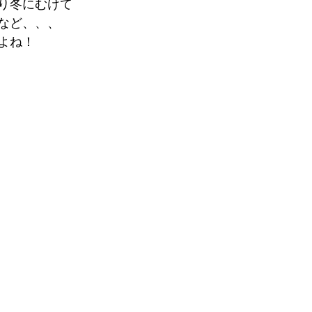
り冬にむけて
など、、、
よね！