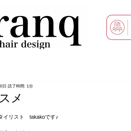
10日
読了時間: 1分
スメ
スタイリスト　takakoです♪