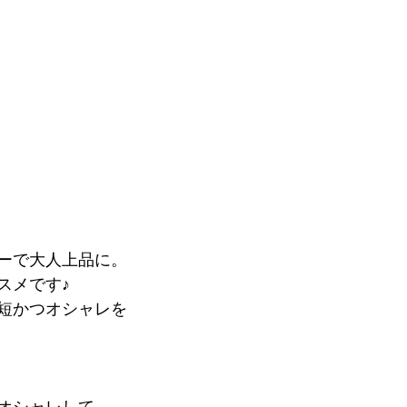
ーで大人上品に。
スメです♪
短かつオシャレを
オシャレして