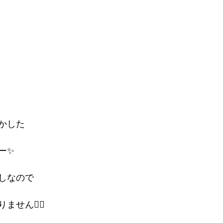
かした
ー✨
しなので
せん🙆‍♀️