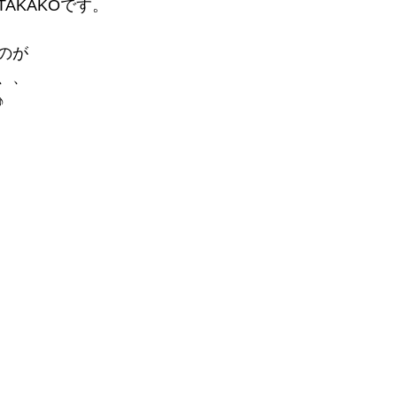
AKAKOです。
のが
、、
♪