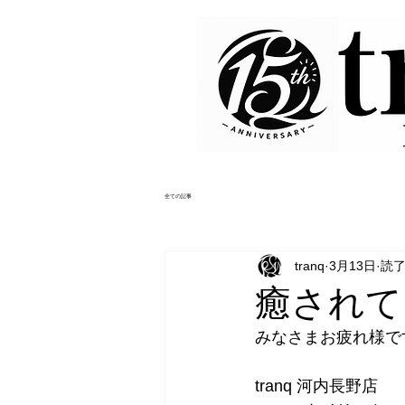
全ての記事
tranq
3月13日
読了
癒されて
みなさまお疲れ様で
tranq 河内長野店　