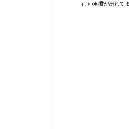
↓↓hiroki君が紛