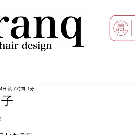
14日
読了時間: 1分
山子
️