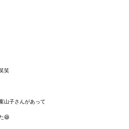
笑笑
案山子さんがあって
😆