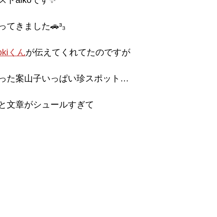
トaikoです✨
てきました🚗³₃
rokiくん
が伝えてくれてたのですが
った案山子いっぱい珍スポット…
と文章がシュールすぎて