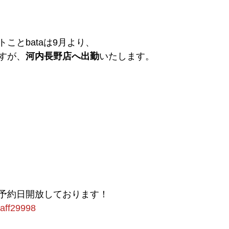
ことbataは9月より、
すが、
河内長野店へ出勤
いたします。
予約日開放しております！
staff29998