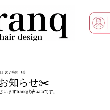
5日
読了時間: 1分
知らせ✂️
ますtranq代表bataです。