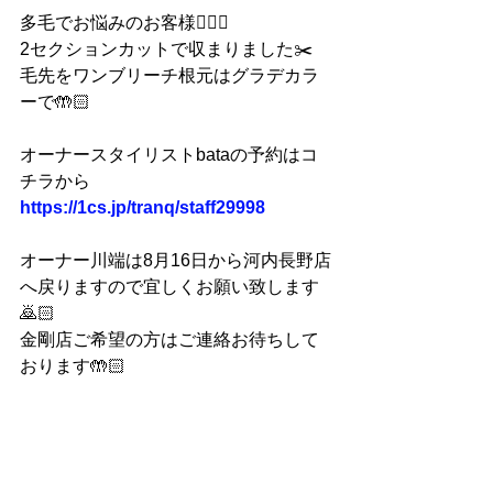
多毛でお悩みのお客様💇🏻‍♀️
2セクションカットで収まりました✂️
毛先をワンブリーチ根元はグラデカラ
ーで🤲🏻
オーナースタイリストbataの予約はコ
チラから
https://1cs.jp/tranq/staff29998
オーナー川端は8月16日から河内長野店
へ戻りますので宜しくお願い致します
🙇🏻
金剛店ご希望の方はご連絡お待ちして
おります🤲🏻