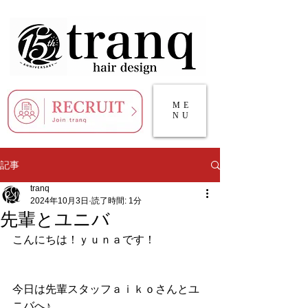
ME
NU
記事
tranq
2024年10月3日
読了時間: 1分
先輩とユニバ
こんにちは！ｙｕｎａです！
今日は先輩スタッフａｉｋｏさんとユ
ニバへ♪