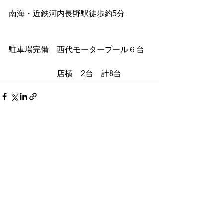
南海・近鉄河内長野駅徒歩約5分
駐車場完備　西代モータープール６台
　　　　　　店横　2台　計8台
すべて表示
最新記事