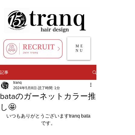
ME
NU
記事
tranq
2024年5月8日
読了時間: 1分
bataのガーネットカラー推
し🤩
いつもありがとうございますtranq bata
です。