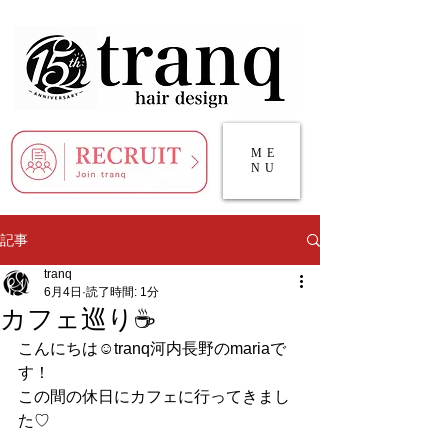
ME
NU
記事
tranq
6月4日
読了時間: 1分
カフェ巡り☕️
こんにちは☺️tranq河内長野のmariaで
す！
この間の休日にカフェに行ってきまし
た♡