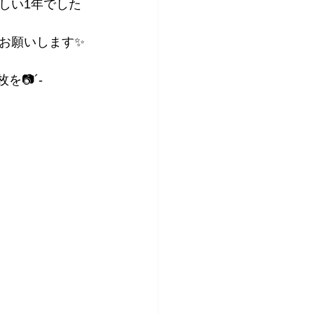
しい1年でした
願いします✨️
を📷´-