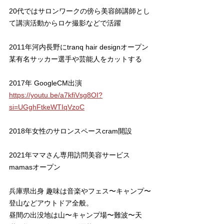
20代ではサロンワークの傍ら美容師講師とし
て講演活動からロケ撮影などで活躍
2011年河内長野にtranq hair designオープン
某有名サッカー選手や芸能人をカットする
2017年 GoogleCM出演
https://youtu.be/a7kfiVsg8OI?
si=UGghFtkeWTIqVzoC
2018年女性のサロンスペースcram開設
2021年ママさん専用訪問美容サービス
mamasオープン
兵庫県出身 趣味は音楽やフェス〜キャンプ〜
登山などアウトドア全般。
昼間の出没地は山〜キャンプ場〜難波〜天