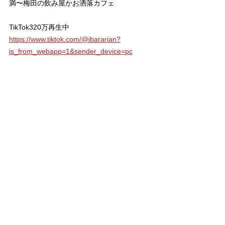
満〜梅田の飲み屋かお洒落カフェ
TikTok320万再生中
https://www.tiktok.com/@ibararian?
is_from_webapp=1&sender_device=pc
YouTubeチャンネル「オバタリアンちゃんね
る」開設
https://www.youtube.com/@oh_batarian
おしゃれなボブや女性らしい抜けのあるシン
プルで
ショートが得意で40代スタイリストの経験を
活かして、
30代から50代のお悩みをトレンドを取り入れ
た提案で解決します。