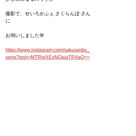
撮影で、せいろかふぇ さくらんぼ さん
に
お伺いしました🌸
https://www.instagram.com/sakuranbo_
seiro?igsh=MTRieXExNGpiaTR4aQ==