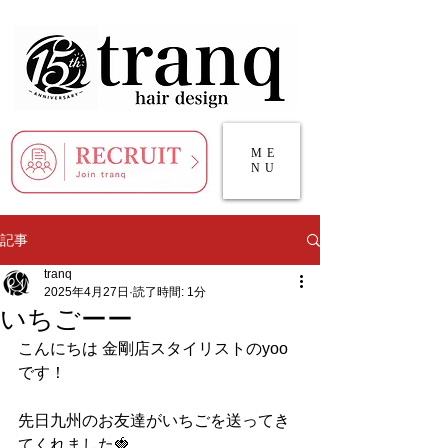
ME
NU
記事
tranq
2025年4月27日
読了時間: 1分
いちごーー
こんにちは 金剛店スタイリストのyoo
です！
先日九州のお友達がいちごを送ってき
てくれました🍓