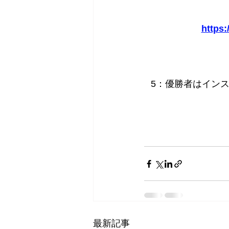
https
5：優勝者はインスタて
最新記事