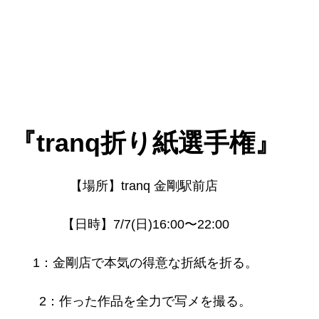
『tranq折り紙選手権』
【場所】tranq 金剛駅前店 
【日時】7/7(日)16:00〜22:00
1：金剛店で本気の得意な折紙を折る。
2：作った作品を全力で写メを撮る。