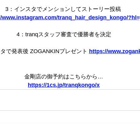
3：インスタでメンションしてストーリー投稿 
://www.instagram.com/tranq_hair_design_kongo/?hl=
4：tranqスタッフ審査で優勝者を決定
゙発表後 ZOGANKINプレゼント 
https://www.zogan
金剛店の御予約はこちらから…
https://1cs.jp/tranqkongo/x