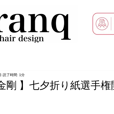
日
読了時間: 1分
nq 金剛 】七夕折り紙選手