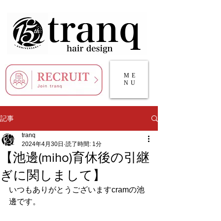
ME
NU
記事
tranq
2024年4月30日
読了時間: 1分
【池邊(miho)育休後の引継
ぎに関しまして】
いつもありがとうございますcramの池
邊です。