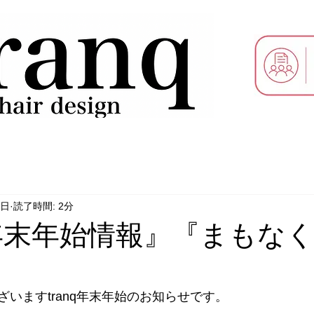
8日
読了時間: 2分
nq年末年始情報』『まもな
いますtranq年末年始のお知らせです。