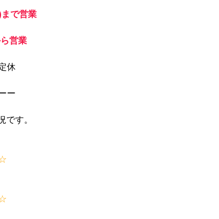
日)まで営業
)から営業
定休
ーー
状況です。
☆
☆