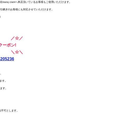
ば、現在tranq cramへ来店頂いているお客様もご使用いただけます。
お客様の引継ぎのお客様にも対応させていただけます。
り
　　　／☆／
クーポン!
　　　＼☆＼
00205236
す。
ります。
ります。
。
は不可とします。