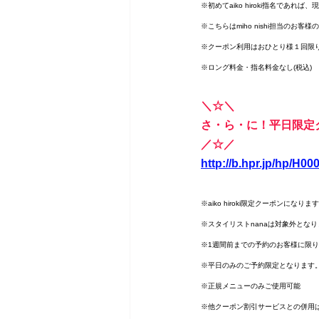
※初めてaiko hiroki指名であれ
※こちらはmiho nishi担当の
※クーポン利用はおひとり様１回限
※ロング料金・指名料金なし(税込)
＼☆＼　　　　　　　
さ・ら・に！平日限定
／☆／　　　　　　　
http://b.hpr.jp/hp/H0
※aiko hiroki限定クーポンになりま
※スタイリストnanaは対象外とな
※1週間前までの予約のお客様に限
※平日のみのご予約限定となります
※正規メニューのみご使用可能
※他クーポン割引サービスとの併用